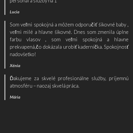
personál a služby na 1*
Lucia
Som veľmi spokojná a môžem odporučiť šikovné baby ,
veľmi milé a hlavne šikovné. Dnes som zmenila úplne
farbu vlasov , som veľmi spokojná a hlavne
prekvapená,čo dokázala urobiť kaderníčka. Spokojnosť
nadovšetko!
Xénia
Ďakujeme za skvelé profesionálne služby, príjemnú
atmosféru – naozaj skvelá práca.
Mária