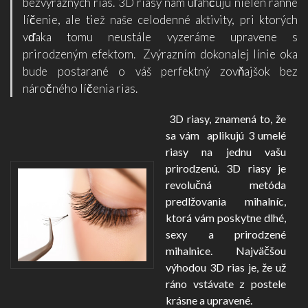
bezvýrazných rias. 3D riasy nám uľahčujú nielen ranné
líčenie, ale tiež naše celodenné aktivity, pri ktorých
vďaka tomu neustále vyzeráme upravene s
prirodzeným efektom. Zvýrazním dokonalej línie oka
bude postarané o váš perfektný zovňajšok bez
náročného líčenia rias.
3D riasy, znamená to, že
sa vám aplikujú 3 umelé
riasy na jednu vašu
prirodzenú. 3D riasy je
revolučná metóda
predlžovania mihalníc,
ktorá vám poskytne dlhé,
sexy a prirodzené
mihalnice. Najväčšou
výhodou 3D rias je, že už
ráno vstávate z postele
krásne a upravené.