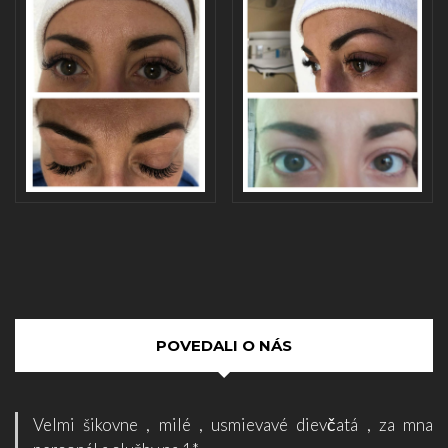
POVEDALI O NÁS
Velmi šikovne , milé , usmievavé dievčatá , za mna