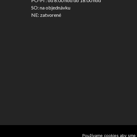
PO-PI : od 8:00 hod do 18:00 hod
SO: na objednávku
NE: zatvorené
Vypracoval, ochraňuje a spravuje
Backend Systems
Používame cookies aby sme p