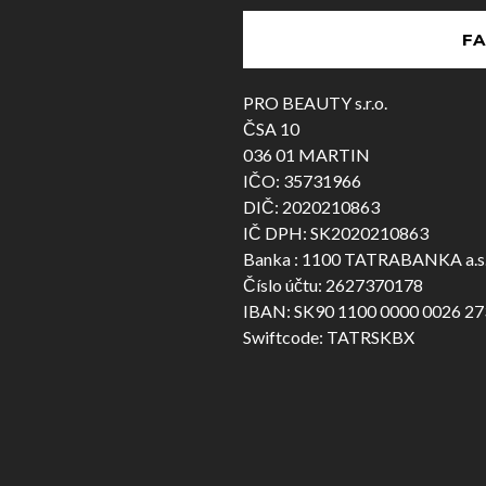
FA
PRO BEAUTY s.r.o.
ČSA 10
036 01 MARTIN
IČO: 35731966
DIČ: 2020210863
IČ DPH: SK2020210863
Banka : 1100 TATRABANKA a.s
Číslo účtu: 2627370178
IBAN: SK90 1100 0000 0026 27
Swiftcode: TATRSKBX