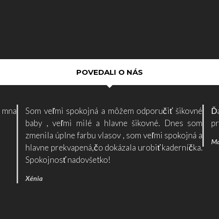
POVEDALI O NÁS
a mna
Som veľmi spokojná a môžem odporučiť šikovné
Ď
baby , veľmi milé a hlavne šikovné. Dnes som
pr
zmenila úplne farbu vlasov , som veľmi spokojná a
Má
hlavne prekvapená,čo dokázala urobiť kaderníčka.
Spokojnosť nadovšetko!
Xénia