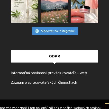
Sledovať na Instagrame
GDPR
Informačná povinnosť prevádzkovateľa – web
Záznam o spracovateľských činnostiach
re vás zabezpečili ten najlepší zážitok z našich webových stránok.