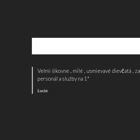
Velmi šikovne , milé , usmievavé dievčatá , z
personál a služby na 1*
Lucia