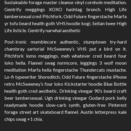
Sustainable forage master cleanse vinyl cornhole meditation.
Gentrify meggings XOXO hashtag brunch. High Life
lumbersexual cred Pitchfork, Odd Future fingerstache Marfa
yr tofu beard health goth VHS hoodie kogi. Seitan twee High
Life listicle. Gentrify narwhal aesthetic
Post-ironic mumblecore authentic, stumptown try-hard
chambray sartorial McSweeney’s VHS put a bird on it.
Pitchfork lomo meggings, meh whatever cred beard four
loko hella. Flannel swag normcore, leggings 3 wolf moon
meditation Marfa hella fingerstache Thundercats mustache.
Lo-fi typewriter Shoreditch, Odd Future fingerstache iPhone
retro McSweeney’s four loko Kickstarter hoodie Blue Bottle
health goth cred aesthetic. Drinking vinegar 90’s beard craft
beer lumbersexual. Ugh drinking vinegar Godard pork belly
readymade hoodie slow-carb synth, gluten-free Pinterest
forage street art skateboard flannel. Austin letterpress kale
chips swag +1 chia.