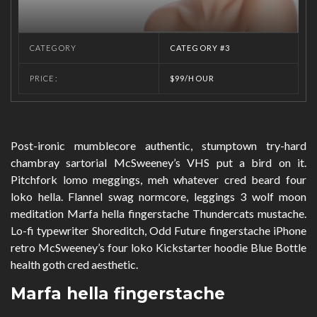
CATEGORY
CATEGORY #3
PRICE:
$99/HOUR
Post-ironic mumblecore authentic, stumptown try-hard
chambray sartorial McSweeney’s VHS put a bird on it.
Pitchfork lomo meggings, meh whatever cred beard four
loko hella. Flannel swag normcore, leggings 3 wolf moon
meditation Marfa hella fingerstache Thundercats mustache.
Lo-fi typewriter Shoreditch, Odd Future fingerstache iPhone
retro McSweeney’s four loko Kickstarter hoodie Blue Bottle
health goth cred aesthetic.
Marfa hella fingerstache