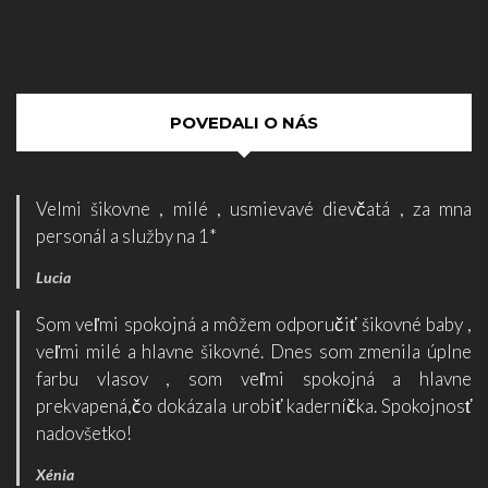
POVEDALI O NÁS
Velmi šikovne , milé , usmievavé dievčatá , za mna
personál a služby na 1*
Lucia
Som veľmi spokojná a môžem odporučiť šikovné baby ,
veľmi milé a hlavne šikovné. Dnes som zmenila úplne
farbu vlasov , som veľmi spokojná a hlavne
prekvapená,čo dokázala urobiť kaderníčka. Spokojnosť
nadovšetko!
Xénia